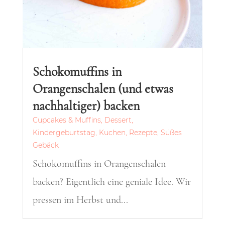
Schokomuffins in
Orangenschalen (und etwas
nachhaltiger) backen
Cupcakes & Muffins
,
Dessert
,
Kindergeburtstag
,
Kuchen
,
Rezepte
,
Süßes
Gebäck
Schokomuffins in Orangenschalen
backen? Eigentlich eine geniale Idee. Wir
pressen im Herbst und...