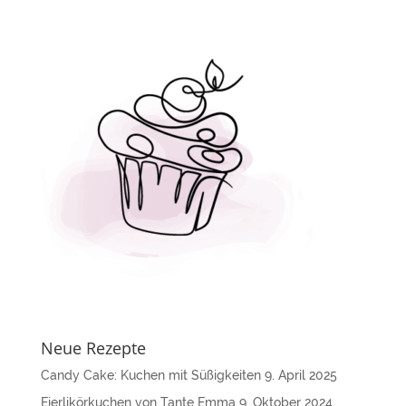
e
r
n
a
t
i
v
e
:
Neue Rezepte
Candy Cake: Kuchen mit Süßigkeiten
9. April 2025
Eierlikörkuchen von Tante Emma
9. Oktober 2024