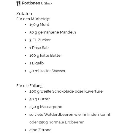
Portionen
6
Stück
Zutaten
Für den Mürbeteig:
150
g
Mehl
50
g
gemahlene Mandeln
3
EL Zucker
1
Prise Salz
100
g
kalte Butter
1
Eigelb
50
ml
kaltes Wasser
Für die Füllung:
200
g
weiße Schokolade oder Kuvertüre
50
g
Butter
250
g
Mascarpone
so viele Walderdbeeren wie ihr finden könnt
oder 250g normale Erdbeeren
eine
Zitrone