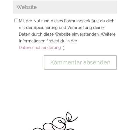
Mit der Nutzung dieses Formulars erklärst du dich
mit der Speicherung und Verarbeitung deiner
Daten durch diese Website einverstanden. Weitere
Informationen findest du in der
Datenschutzerklärung.
*
A
l
t
e
r
n
a
t
i