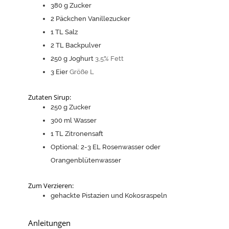
380
g
Zucker
2
Päckchen Vanillezucker
1
TL Salz
2
TL Backpulver
250
g
Joghurt
3,5% Fett
3
Eier
Größe L
Zutaten Sirup:
250
g
Zucker
300
ml
Wasser
1
TL Zitronensaft
Optional: 2-3 EL Rosenwasser oder
Orangenblütenwasser
Zum Verzieren:
gehackte Pistazien und Kokosraspeln
Anleitungen