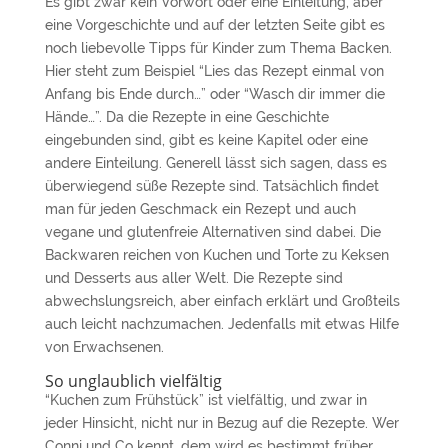
Es gibt zwar kein Vorwort oder eine Einleitung, aber
eine Vorgeschichte und auf der letzten Seite gibt es
noch liebevolle Tipps für Kinder zum Thema Backen.
Hier steht zum Beispiel “Lies das Rezept einmal von
Anfang bis Ende durch…” oder “Wasch dir immer die
Hände…”. Da die Rezepte in eine Geschichte
eingebunden sind, gibt es keine Kapitel oder eine
andere Einteilung. Generell lässt sich sagen, dass es
überwiegend süße Rezepte sind. Tatsächlich findet
man für jeden Geschmack ein Rezept und auch
vegane und glutenfreie Alternativen sind dabei. Die
Backwaren reichen von Kuchen und Torte zu Keksen
und Desserts aus aller Welt. Die Rezepte sind
abwechslungsreich, aber einfach erklärt und Großteils
auch leicht nachzumachen. Jedenfalls mit etwas Hilfe
von Erwachsenen.
So unglaublich vielfältig
“Kuchen zum Frühstück” ist vielfältig, und zwar in
jeder Hinsicht, nicht nur in Bezug auf die Rezepte. Wer
Conni und Co kennt, dem wird es bestimmt früher