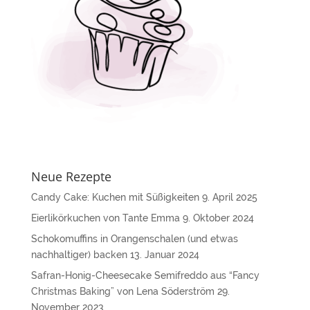
v
e
:
Neue Rezepte
Candy Cake: Kuchen mit Süßigkeiten
9. April 2025
Eierlikörkuchen von Tante Emma
9. Oktober 2024
Schokomuffins in Orangenschalen (und etwas
nachhaltiger) backen
13. Januar 2024
Safran-Honig-Cheesecake Semifreddo aus “Fancy
Christmas Baking” von Lena Söderström
29.
November 2023