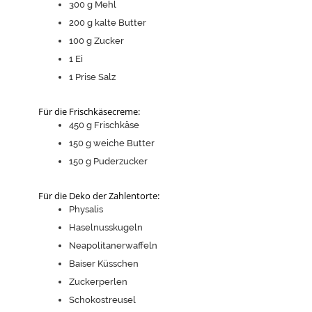
300
g
Mehl
200
g
kalte Butter
100
g
Zucker
1
Ei
1
Prise Salz
Für die Frischkäsecreme:
450
g
Frischkäse
150
g
weiche Butter
150
g
Puderzucker
Für die Deko der Zahlentorte:
Physalis
Haselnusskugeln
Neapolitanerwaffeln
Baiser Küsschen
Zuckerperlen
Schokostreusel