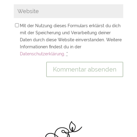
Mit der Nutzung dieses Formulars erklärst du dich
mit der Speicherung und Verarbeitung deiner
Daten durch diese Website einverstanden. Weitere
Informationen findest du in der
Datenschutzerklärung.
*
A
l
t
e
r
n
a
t
i