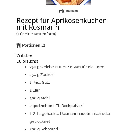
Drucken
Rezept für Aprikosenkuchen
mit Rosmarin
(Für eine Kastenform)
Portionen
12
Zutaten
Du brauchst:
250
g
weiche Butter + etwas für die Form
250
g
Zucker
1
Prise Salz
2
Eier
300
g
Mehl
2
gestrichene TL Backpulver
1-2
TL gehackte Rosmarinnadeln
frisch oder
getrocknet
200
g
Schmand