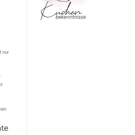
r
t nur
r
as
chen
nte