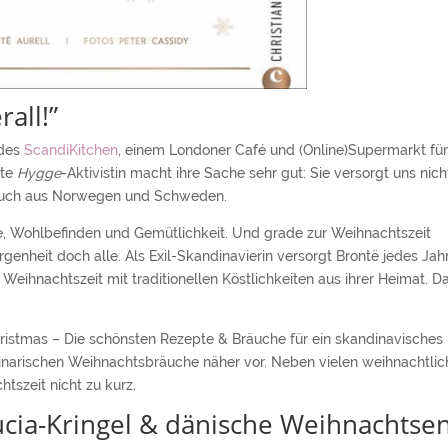
all!”
 des
ScandiKitchen
, einem Londoner Café und (Online)Supermarkt fü
nte
Hygge
-Aktivistin macht ihre Sache sehr gut: Sie versorgt uns nich
 auch aus Norwegen und Schweden.
e, Wohlbefinden und Gemütlichkeit. Und grade zur Weihnachtszeit
nheit doch alle. Als Exil-Skandinavierin versorgt Brontë jedes Jah
 Weihnachtszeit mit traditionellen Köstlichkeiten aus ihrer Heimat. D
istmas – Die schönsten Rezepte & Bräuche für ein skandinavisches
ulinarischen Weihnachtsbräuche näher vor. Neben vielen weihnachtli
szeit nicht zu kurz.
ucia-Kringel & dänische Weihnachtse