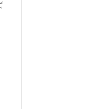
uf
nd