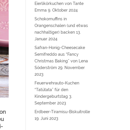
Eierlikörkuchen von Tante
Emma
9. Oktober 2024
Schokomuffins in
Orangenschalen (und etwas
nachhaltiger) backen
13.
Januar 2024
Safran-Honig-Cheesecake
Semifreddo aus “Fancy
Christmas Baking” von Lena
Söderström
29. November
2023
Feuerwehrauto-Kuchen
“Tatütata” für den
Kindergeburtstag
3.
September 2023
hon
Erdbeer-Tiramisu-Biskuitrolle
eu
19. Juni 2023
i-