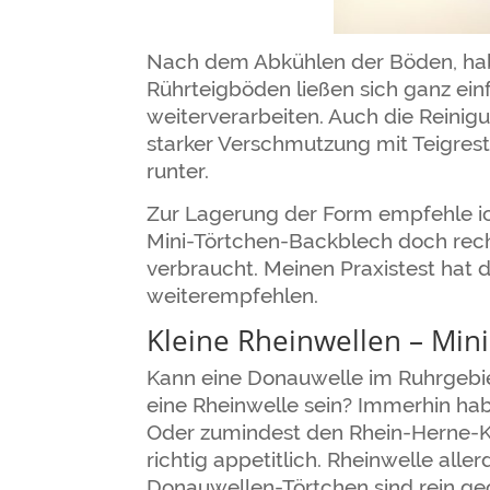
Nach dem Abkühlen der Böden, habe
Rührteigböden ließen sich ganz ein
weiterverarbeiten. Auch die Reini
starker Verschmutzung mit Teigres
runter.
Zur Lagerung der Form empfehle ic
Mini-Törtchen-Backblech doch recht
verbraucht. Meinen Praxistest hat d
weiterempfehlen.
Kleine Rheinwellen – Min
Kann eine Donauwelle im Ruhrgebie
eine Rheinwelle sein? Immerhin habe
Oder zumindest den Rhein-Herne-Ka
richtig appetitlich. Rheinwelle alle
Donauwellen-Törtchen sind rein geo