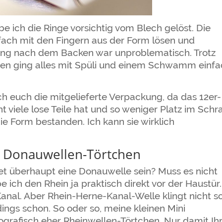
 ich die Ringe vorsichtig vom Blech gelöst. Die
fach mit den Fingern aus der Form lösen und
gung nach dem Backen war unproblematisch. Trotz
ten ging alles mit Spüli und einem Schwamm einf
h euch die mitgelieferte Verpackung, da das 12er-
 viele lose Teile hat und so weniger Platz im Schr
ie Form bestanden. Ich kann sie wirklich
i Donauwellen-Törtchen
t überhaupt eine Donauwelle sein? Muss es nicht
 ich den Rhein ja praktisch direkt vor der Haustür.
nal. Aber Rhein-Herne-Kanal-Welle klingt nicht s
rdings schon. So oder so, meine kleinen Mini
grafisch eher Rheinwellen-Törtchen. Nur damit Ih