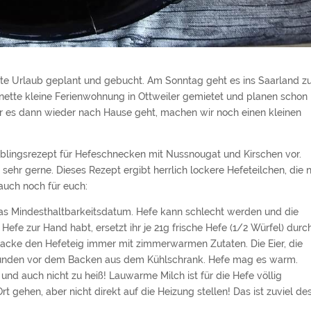
ute Urlaub geplant und gebucht. Am Sonntag geht es ins Saarland 
ette kleine Ferienwohnung in Ottweiler gemietet und planen schon
r es dann wieder nach Hause geht, machen wir noch einen kleinen
eblingsrezept für Hefeschnecken mit Nussnougat und Kirschen vor.
h sehr gerne. Dieses Rezept ergibt herrlich lockere Hefeteilchen, die 
 auch noch für euch:
das Mindesthaltbarkeitsdatum. Hefe kann schlecht werden und die
Hefe zur Hand habt, ersetzt ihr je 21g frische Hefe (1/2 Würfel) durc
 backe den Hefeteig immer mit zimmerwarmen Zutaten. Die Eier, die
Stunden vor dem Backen aus dem Kühlschrank. Hefe mag es warm.
 und auch nicht zu heiß! Lauwarme Milch ist für die Hefe völlig
 gehen, aber nicht direkt auf die Heizung stellen! Das ist zuviel de