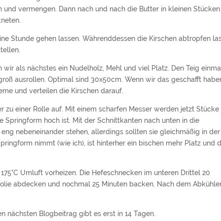
n und vermengen. Dann nach und nach die Butter in kleinen Stücken
kneten.
ine Stunde gehen lassen. Währenddessen die Kirschen abtropfen la
tellen.
wir als nächstes ein Nudelholz, Mehl und viel Platz. Den Teig einma
groß ausrollen. Optimal sind 30x50cm. Wenn wir das geschafft habe
me und verteilen die Kirschen darauf.
her zu einer Rolle auf. Mit einem scharfen Messer werden jetzt Stücke
ie Springform hoch ist. Mit der Schnittkanten nach unten in die
 eng nebeneinander stehen, allerdings sollten sie gleichmäßig in der
ringform nimmt (wie ich), ist hinterher ein bischen mehr Platz und d
175°C Umluft vorheizen. Die Hefeschnecken im unteren Drittel 20
ufolie abdecken und nochmal 25 Minuten backen. Nach dem Abkühle
.
nächsten Blogbeitrag gibt es erst in 14 Tagen.