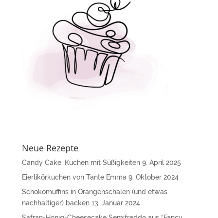
t
i
v
e
:
Neue Rezepte
Candy Cake: Kuchen mit Süßigkeiten
9. April 2025
Eierlikörkuchen von Tante Emma
9. Oktober 2024
Schokomuffins in Orangenschalen (und etwas
nachhaltiger) backen
13. Januar 2024
Safran-Honig-Cheesecake Semifreddo aus “Fancy